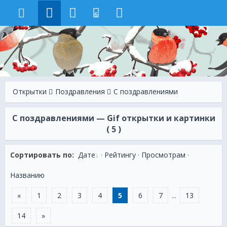
6
Открытки
Поздравления
С поздравлениями
С поздравлениями — Gif открытки и картинки
( 5 )
Сортировать по:
Дате
·
Рейтингу
·
Просмотрам
·
Названию
«
1
2
3
4
5
6
7
...
13
14
»