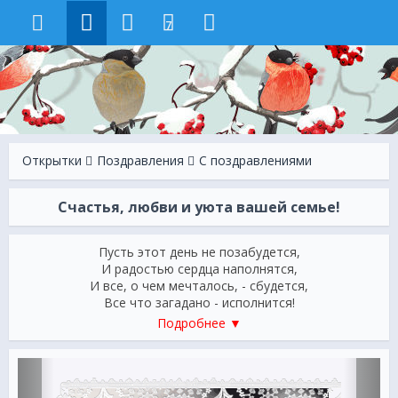
7
Открытки
Поздравления
С поздравлениями
Счастья, любви и уюта вашей семье!
Пусть этот день не позабудется,
И радостью сердца наполнятся,
И все, о чем мечталось, - сбудется,
Все что загадано - исполнится!
Любви и счастья вам безбрежного,
Подробнее ▼
Успехов и благополучия!
Всегда храните чувства нежные
И верьте: ждет вас только лучшее!