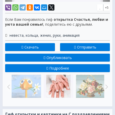
+5
Если Вам понравилось гиф
открытка Счастья, любви и
уюта вашей семье!
, поделитесь ею с друзьями.
невеста
,
кольца
,
жених
,
руки
,
анимация
Скачать
Отправить
Опубликовать
Подробнее
Гиф открытки и картинки на С поздравлениями