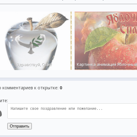
Здравствуй, Спас!
Картинка анимация Яблочный
о комментариев к открытке
:
0
ите:
Отправить