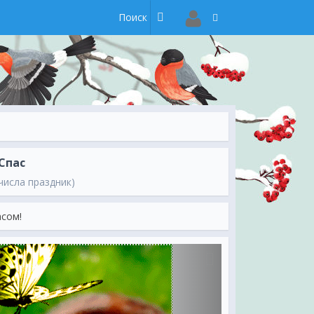
Спас
числа праздник)
асом!