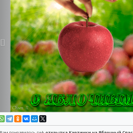
 Вам понравилось гиф
открытка Картинки на Яблочный Спас