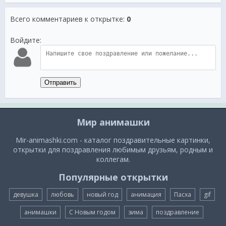
Всего комментариев к открытке
:
0
Войдите:
Отправить
Мир анимашки
Mir-animashki.com - каталог поздравительные картинки,
открытки для поздравления любимым друзьям, родным и
коллегам.
Популярные открытки
девушка
любовь
новый год
анимация
Пасха
gif
анимашки
С Новым годом
зима
поздравление