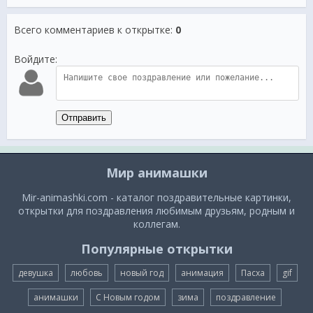
Всего комментариев к открытке
:
0
Войдите:
Отправить
Мир анимашки
Mir-animashki.com - каталог поздравительные картинки,
открытки для поздравления любимым друзьям, родным и
коллегам.
Популярные открытки
девушка
любовь
новый год
анимация
Пасха
gif
анимашки
С Новым годом
зима
поздравление