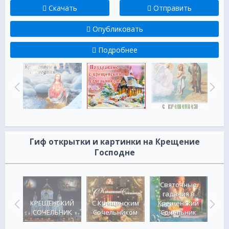
Скачать
Отправить
Опубликовать
Подробнее
Гиф открытки и картинки на Крещение
Господне
Святочные
гадания в
ковая
КРЕЩЕНСКИЙ
С Крещенским
Крещенский
Пр
СОЧЕЛЬНИК
Сочельником
Сочельник