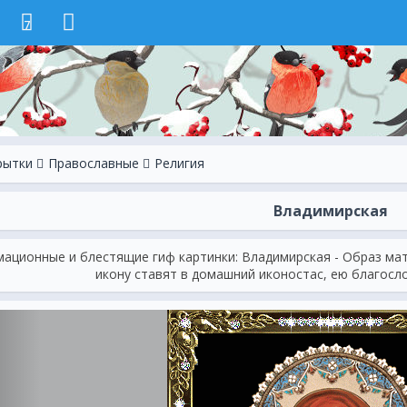
7
рытки
Православные
Религия
Владимирская
ационные и блестящие гиф картинки: Владимирская - Образ мате
икону ставят в домашний иконостас, ею благосл