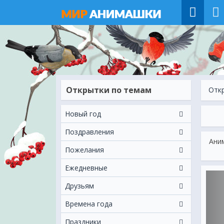
Открытки по темам
Отк
Новый год
Поздравления
Аним
Пожелания
Ежeдневные
Друзьям
Времена года
Праздники