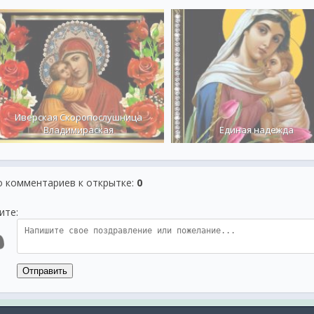
Иверская Скоропослушница
Владимираская
Единая надежда
о комментариев к открытке
:
0
ите:
Отправить