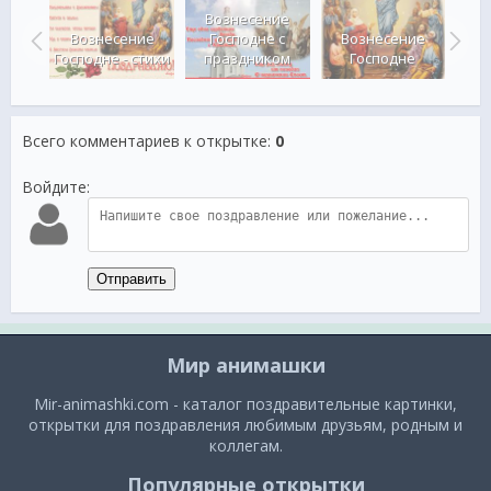
 на
Вознесение
ние
Вознесение
Господне с
Вознесение
С В
не
Господне - стихи
праздником
Господне
Г
Всего комментариев к открытке
:
0
Войдите:
Отправить
Мир анимашки
Mir-animashki.com - каталог поздравительные картинки,
открытки для поздравления любимым друзьям, родным и
коллегам.
Популярные открытки