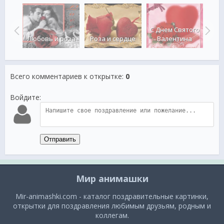
того
С Днем Святого
Вал
на
Любовь и роза
Роза и сердце
Валентина
Всего комментариев к открытке
:
0
Войдите:
Отправить
Мир анимашки
Mir-animashki.com - каталог поздравительные картинки,
открытки для поздравления любимым друзьям, родным и
коллегам.