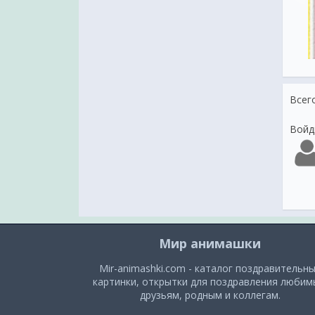
ём Святого Валентина
несчастная любовь
Всег
Войд
Мир анимашки
Mir-animashki.com - каталог поздравительн
картинки, открытки для поздравления люби
друзьям, родным и коллегам.