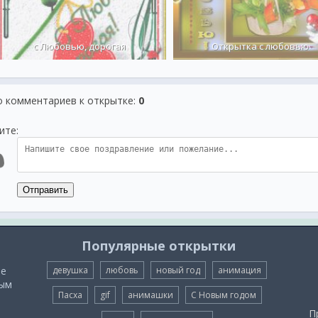
с Любовью, дорогая
Открытка с любовью
о комментариев к открытке
:
0
ите:
Отправить
Популярные открытки
ые
девушка
любовь
новый год
анимация
мым
Пасха
gif
анимашки
С Новым годом
П