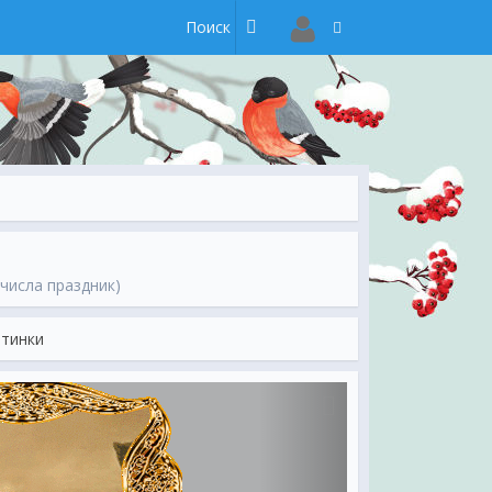
 числа праздник)
ртинки