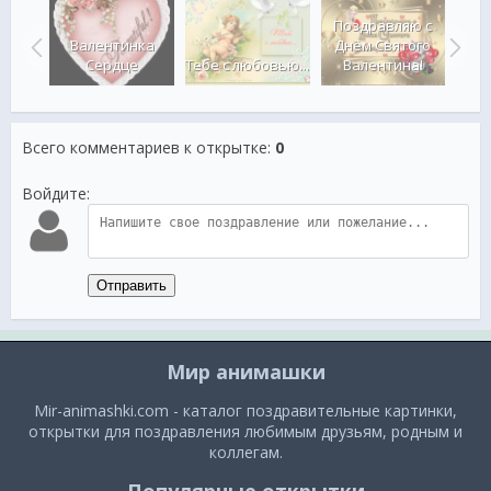
Поздравляю с
а с
Валентинка
Днём Святого
ами
Сердце
Тебе с любовью...
Валентина!
В
Всего комментариев к открытке
:
0
Войдите:
Отправить
Мир анимашки
Mir-animashki.com - каталог поздравительные картинки,
открытки для поздравления любимым друзьям, родным и
коллегам.