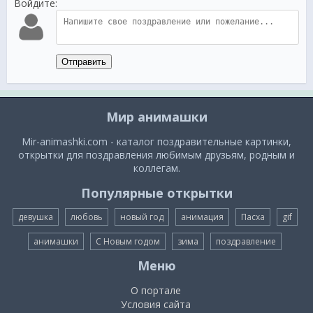
Войдите:
Отправить
Мир анимашки
Mir-animashki.com - каталог поздравительные картинки,
открытки для поздравления любимым друзьям, родным и
коллегам.
Популярные открытки
девушка
любовь
новый год
анимация
Пасха
gif
анимашки
С Новым годом
зима
поздравление
Меню
О портале
Условия сайта