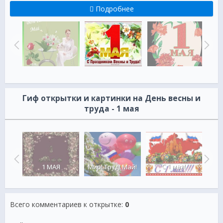
Подробнее
Гиф открытки и картинки на День весны и
труда - 1 мая
ка
С 
С 1 мая!
1 Мая
Мир! Труд! Май!
1 МАЯ
Всего комментариев к открытке
:
0