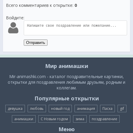
Всего комментариев к открытке
:
0
Войдите:
Отправить
Мир анимашки
Mir-animashki.com - каталог поздравительные картинки,
открытки для поздравления любимым друзьям, родным и
коллегам.
Популярные открытки
девушка
любовь
новый год
анимация
Пасха
gif
анимашки
С Новым годом
зима
поздравление
Меню