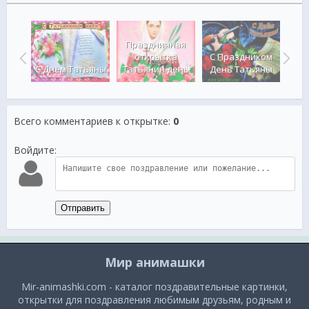
Праздничная
Ги
открытка
С Праздником
Тат
ьян
С Днём Татьяны
Татьянин день
День Татьяны
Всего комментариев к открытке
:
0
Войдите:
Отправить
Мир анимашки
Mir-animashki.com - каталог поздравительные картинки,
открытки для поздравления любимым друзьям, родным и