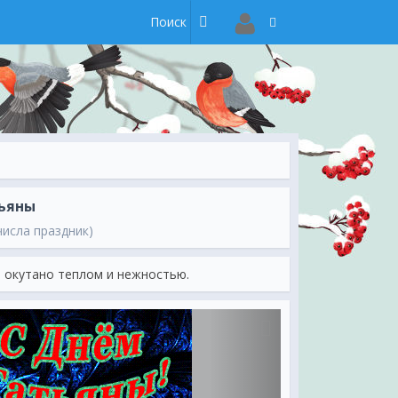
ьяны
числа праздник)
т окутано теплом и нежностью.