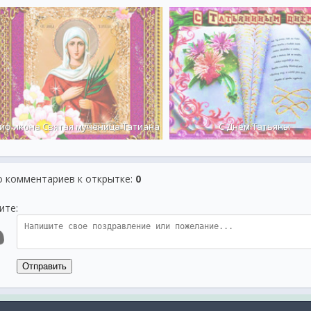
Гиф икона Святая мученица Татиана
С Днём Татьяны
о комментариев к открытке
:
0
ите:
Отправить