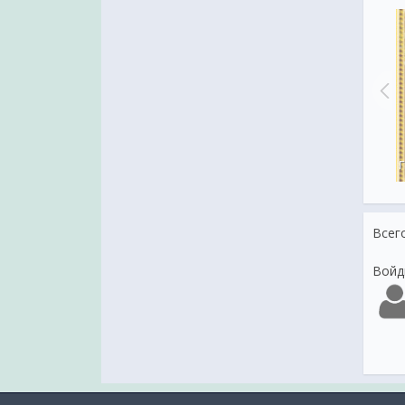
Татьянин День
День Татьян
Всег
Войд