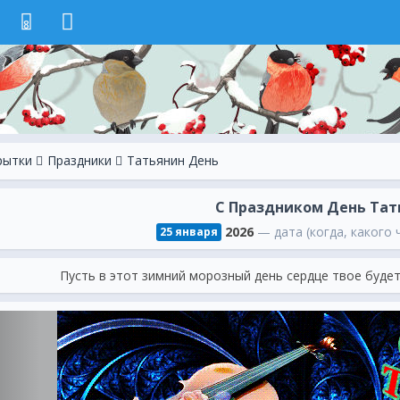
8
рытки
Праздники
Татьянин День
С Праздником День Тат
2026
— дата (когда, какого 
25 января
Пусть в этот зимний морозный день сердце твое буде