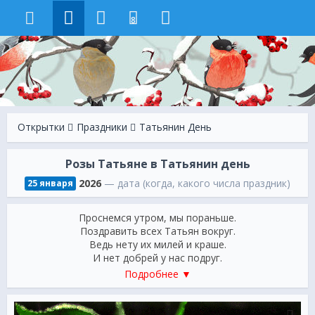
8
Открытки
Праздники
Татьянин День
Розы Татьяне в Татьянин день
2026
— дата (когда, какого числа праздник)
25 января
Проснемся утром, мы пораньше.
Поздравить всех Татьян вокруг.
Ведь нету их милей и краше.
И нет добрей у нас подруг.
Они стройны и веселы.
Подробнее ▼
И грациозны и милы.
Еще конечно же умны.
Мужчины смотрят Таням вслед.