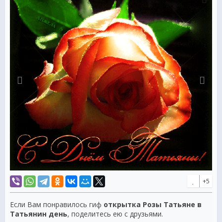
И не скрывают то, что эти дамы, начало многих бед.
О нет, не бури и снега, они призвать способны.
Взглянут разок и околдуют. Сведут с ума повадкою
любою.
И нет ни дня покою. С такою красотою!
+5
Если Вам понравилось гиф
открытка Розы Татьяне в
Татьянин день
, поделитесь ею с друзьями.