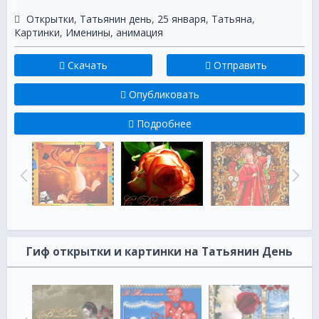
Открытки
,
Татьянин день
,
25 января
,
Татьяна
,
Картинки
,
Именины
,
анимация
Скачать
Отправить
Опубликовать
Подробнее
Гиф открытки и картинки на Татьянин День
Тат