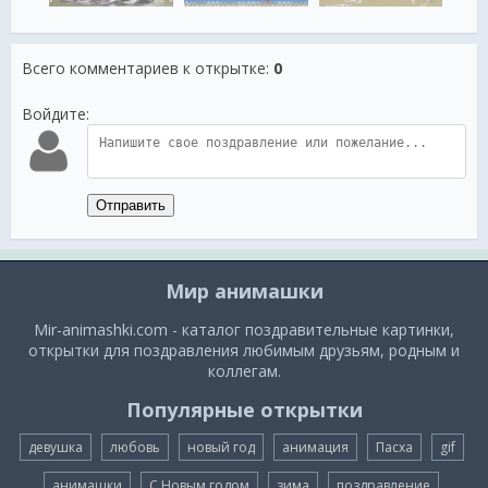
Всего комментариев к открытке
:
0
Войдите:
Отправить
Мир анимашки
Mir-animashki.com - каталог поздравительные картинки,
открытки для поздравления любимым друзьям, родным и
коллегам.
Популярные открытки
девушка
любовь
новый год
анимация
Пасха
gif
анимашки
С Новым годом
зима
поздравление