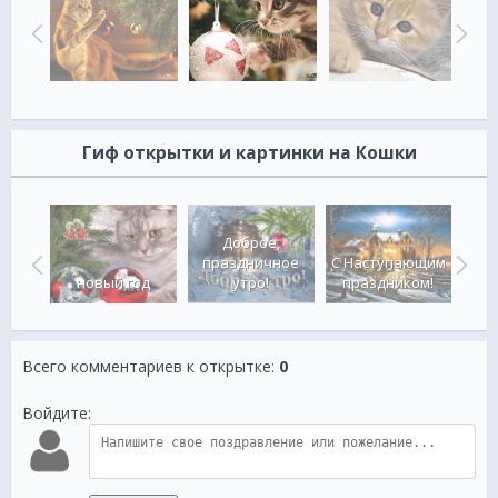
Гиф открытки и картинки на Кошки
Доброе,
дним
праздничное
С Наступающим
ком
новый год
утро!
праздником!
С н
Всего комментариев к открытке
:
0
Войдите: