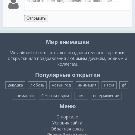
Отправить
Мир анимашки
Mir-animashki.com - каталог поздравительные картинки,
открытки для поздравления любимым друзьям, родным и
коллегам.
Популярные открытки
девушка
любовь
новый год
анимация
Пасха
gif
анимашки
С Новым годом
зима
поздравление
Меню
О портале
Условия сайта
Обратная связь
Правообладателям