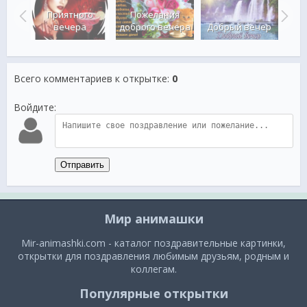
Приятного
Пожелания
ечер
вечера
доброго вечера
Добрый вечер
До
Всего комментариев к открытке
:
0
Войдите:
Отправить
Мир анимашки
Mir-animashki.com - каталог поздравительные картинки,
открытки для поздравления любимым друзьям, родным и
коллегам.
Популярные открытки