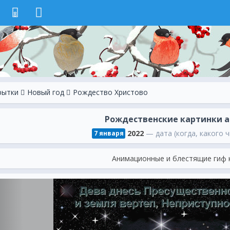
8
рытки
Новый год
Рождество Христово
Рождественские картинки 
2022
— дата (когда, какого ч
7 января
Анимационные и блестящие гиф 