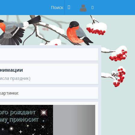
анимации
исла праздник)
картинки: