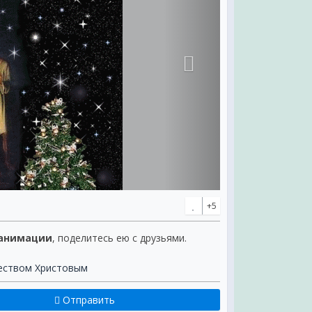
+5
 анимации
, поделитесь ею с друзьями.
еством Христовым
Отправить