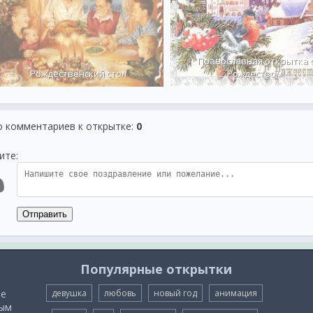
Православная открытка 
Рождественский стол
Рождеством!
о комментариев к открытке
:
0
ите:
Отправить
Популярные открытки
ые
девушка
любовь
новый год
анимация
мым