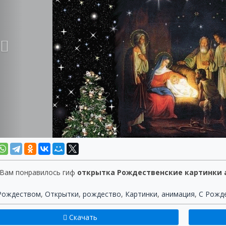
 Вам понравилось гиф
открытка Рождественские картинки
Рождеством
,
Открытки
,
рождество
,
Картинки
,
анимация
,
C Рожд
Скачать