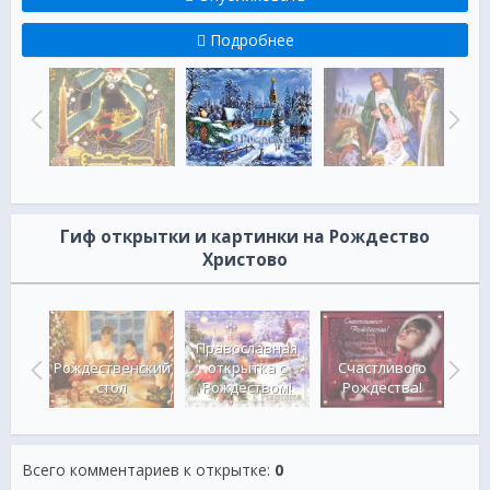
Подробнее
Гиф открытки и картинки на Рождество
Христово
Рож
во
Православная
во
Рождественский
открытка с
Счастливого
ия
стол
Рождеством!
Рождества!
Всего комментариев к открытке
:
0