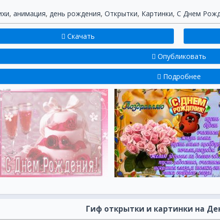
ихи
,
анимация
,
день рождения
,
Открытки
,
Картинки
,
С Днем Рож
Скачать
Опубликовать
Подробнее
Гиф открытки и картинки на Д