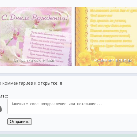
Открытка со стихами
Пожелания в стихах
о комментариев к открытке
:
0
ите:
Отправить