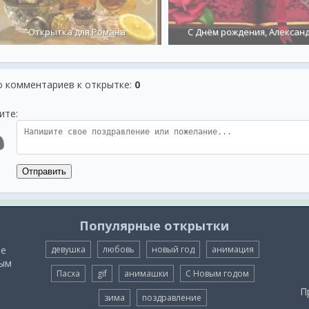
Открытка для Романа
С Днём рождения, Александ
о комментариев к открытке
:
0
ите:
Отправить
Популярные открытки
ые
девушка
любовь
новый год
анимация
мым
Пасха
gif
анимашки
С Новым годом
П
зима
поздравление