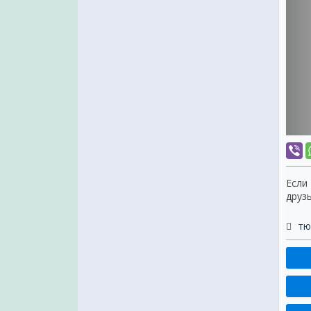
Если
друз
тю