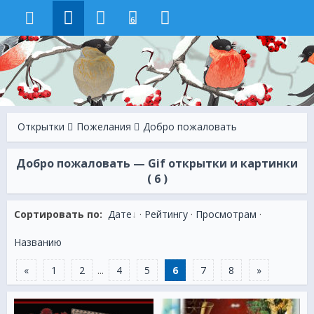
6
Открытки
Пожелания
Добро пожаловать
Добро пожаловать — Gif открытки и картинки
( 6 )
Сортировать по:
Дате
·
Рейтингу
·
Просмотрам
·
Названию
«
1
2
...
4
5
6
7
8
»