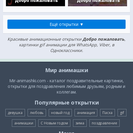
Добро пожаловать
Добро пожаловать
Ещё открытки ▼
Красивые анимационные открытки
Добро пожаловать
,
картинки gif анимации для WhatsApp, Viber, в
Одноклассники.
Мир анимашки
Mir-animashki.com - каталог поздравительные картинки,
открытки для поздравления любимым друзьям, родным и
коллегам.
Популярные открытки
девушка
любовь
новый год
анимация
Пасха
gif
анимашки
С Новым годом
зима
поздравление