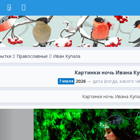
7
рытки
Православные
Иван Купала
Картинки ночь Ивана К
2026
— дата (когда, какого ч
7 июля
Картинки ночь Ивана Куп