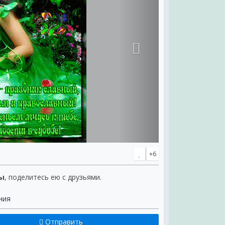
+6
лы
, поделитесь ею с друзьями.
ния
Отправить