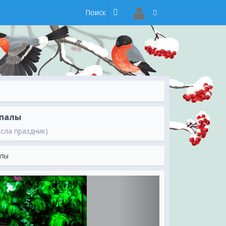
упалы
исла праздник)
алы