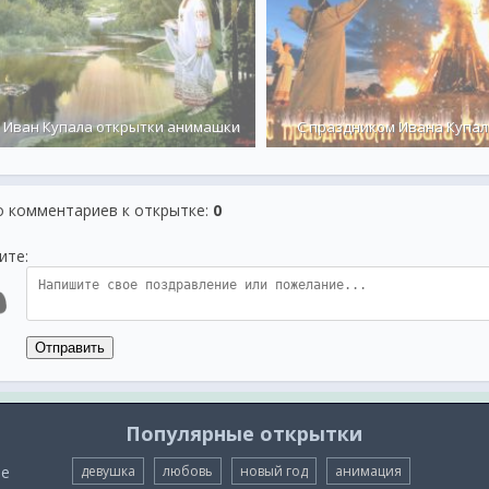
Иван Купала открытки анимашки
С праздником Ивана Купал
о комментариев к открытке
:
0
ите:
Отправить
Популярные открытки
ые
девушка
любовь
новый год
анимация