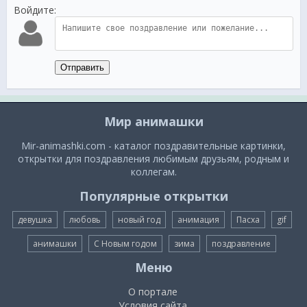
Войдите:
Отправить
Мир анимашки
Mir-animashki.com - каталог поздравительные картинки,
открытки для поздравления любимым друзьям, родным и
коллегам.
Популярные открытки
девушка
любовь
новый год
анимация
Пасха
gif
анимашки
С Новым годом
зима
поздравление
Меню
О портале
Условия сайта