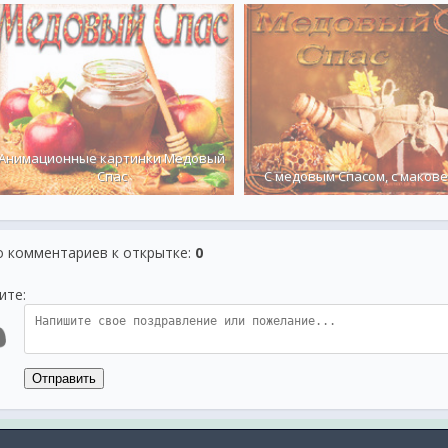
Анимационные картинки Медовый
Спас
С медовым Спасом, с макове
о комментариев к открытке
:
0
ите:
Отправить