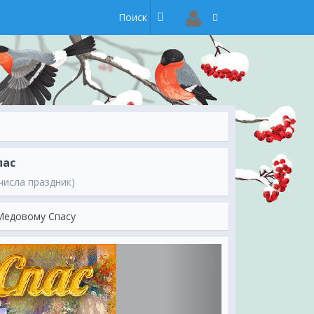
пас
числа праздник)
Медовому Спасу