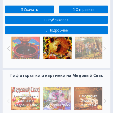
Скачать
Отправить
Опубликовать
Подробнее
Гиф открытки и картинки на Медовый Спас
Анимационные
С медовым
Спас
картинки
Анимация
Спасом, с
ация
Медовый Спас
Медовый спас
маковеем!
ме