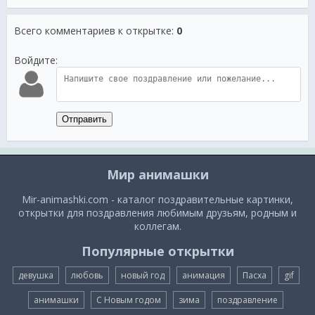
Всего комментариев к открытке
:
0
Войдите:
Отправить
Мир анимашки
Mir-animashki.com - каталог поздравительные картинки,
открытки для поздравления любимым друзьям, родным и
коллегам.
Популярные открытки
девушка
любовь
новый год
анимация
Пасха
gif
анимашки
С Новым годом
зима
поздравление