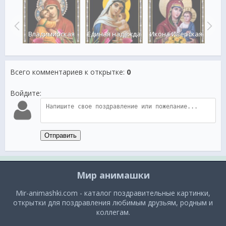
ителя
я
Икон
рца
Владимирская
Единая надежда
Икона Иверская
Всего комментариев к открытке
:
0
Войдите:
Отправить
Мир анимашки
Mir-animashki.com - каталог поздравительные картинки,
открытки для поздравления любимым друзьям, родным и
коллегам.