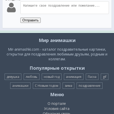
Отправить
Мир анимашки
Mir-animashki.com - каталог поздравительные картинки,
открытки для поздравления любимым друзьям, родным и
коллегам.
Популярные открытки
девушка
любовь
новый год
анимация
Пасха
gif
анимашки
С Новым годом
зима
поздравление
Меню
О портале
Условия сайта
Обратная связь