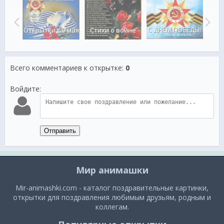
С ДНЁМ ПОБЕДЫ!
еды!
Открытки к 9 мая
Стихи о войне
Пом
Всего комментариев к открытке
:
0
Войдите:
Отправить
Мир анимашки
Mir-animashki.com - каталог поздравительные картинки,
открытки для поздравления любимым друзьям, родным и
коллегам.