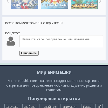
С Д
С ДНЁМ ПОБЕДЫ!
еды!
Открытки к 9 мая
Помню, скорблю
Всего комментариев к открытке
:
0
Войдите:
Отправить
Мир анимашки
Mir-animashki.com - каталог поздравительные картинки,
открытки для поздравления любимым друзьям, родным и
коллегам.
Популярные открытки
девушка
любовь
новый год
анимация
Пасха
gif