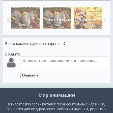
будет
Белка в осеннем
счастливой
Белочка
лесу
осени
Всего комментариев к открытке
:
0
Войдите:
Отправить
Мир анимашки
Mir-animashki.com - каталог поздравительные картинки,
открытки для поздравления любимым друзьям, родным и