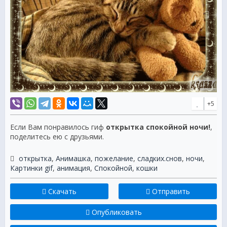
+5
Если Вам понравилось гиф
открытка спокойной ночи!
,
поделитесь ею с друзьями.
открытка
,
Анимашка
,
пожелание
,
сладких.снов
,
ночи
,
Картинки gif
,
анимация
,
Спокойной
,
кошки
Скачать
Отправить
Опубликовать